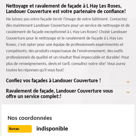
Nettoyage et ravalement de façade à L Hay Les Roses,
Landouer Couverture est votre partenaire de confiance!
Ne laissez pas votre façade ternir l'image de votre bâtiment. Contactez
dès maintenant Landouer Couverture pour un service de nettoyage et de
ravalement de façade exceptionnel à L Hay Les Roses! Choisir Landouer
Couverture pour le nettoyage et le ravalement de façade à L Hay Les
Roses, c'est opter pour une équipe de professionnels expérimentés et
compétents; des produits respectueux de l'environnement; des outils
professionnels de qualité et un résultat final impeccable et durable! Pour
plus de renseignements, devis et tarif, consultez notre site! Vous aurez
toutes les réponses qu'il vous faut!
Confiez vos façades à Landouer Couverture !
Ravalement de façade, Landouer Couverture vous
Landouer Couverture le ravaleur de façade à L Hay Les Roses est prêt à
offre un service complet:!
vous offrir un service impeccable! Nous éliminons efficacement les
saletés, les taches, les moisissures et les dépôts indésirables sur votre
Landouer Couverture , l'équipe de ravaleurs de façade à L Hay Les Roses
façade. Une fois que votre façade est propre, nous procédons à des
est prête à vous offrir un service d'une qualité! Nous nous spécialisons
Nos coordonnées
réparations soigneuses des fissures, des éclats de peinture et des
dans l'élimination efficace des saletés, des taches, des moisissures et des
dommages structurels. Nous appliquons ensuite des revêtements de
dépôts indésirables présents sur votre façade. Nous effectuons avec soin
indisponible
Bureau
haute qualité pour protéger votre façade contre les intempéries, les UV
des réparations minutieuses des fissures, des éclats de peinture et des