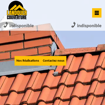
indisponible
indisponible
Nos Réalisations
Contactez nous