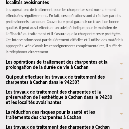
localités avoisinantes
Les opérations de traitement pour les charpentes sont normalement
effectuées régulièrement. En fait, ces opérations sont à réaliser par des
professionnels. Landouer Couverture peut garantir un travail de bonne
qualité. Il peut aussi effectuer un suivi périodique pour le maintien de
l'efficacité du traitement et il s'assure que la charpente reste protégée.
Ces interventions sont particulièrement difficiles et il utilise des matériels
appropriés. Afin d'avoir les renseignements complémentaires, il suffit de
le téléphoner directement.
Les opérations de traitement des charpentes et la
prolongation de la durée de vie à Cachan
Qui peut effectuer les travaux de traitement des
Un grand nombre d'opérations s'effectue pour les charpentes des
charpentes à Cachan dans le 94230?
maisons. En fait, les interventions de traitement sont indispensables. Ces
tâches sont indispensables pour préserver la charpente des attaques des
Les travaux de traitement des charpentes et la
Les travaux de traitement s'effectuent pour une multitude de structures.
insectes et de l'humidité. Les travaux contribuent à prolonger la durée
préservation de l'esthétique à Cachan dans le 94230
En fait, il est possible de les réaliser pour les charpentes. Ces
et les localités avoisinantes
vie. D'un autre côté, il y a aussi la réduction de la fréquence des
interventions sont normalement effectuées de manière régulière. La
réparations ou des remplacements complets de la structure. Les travaux
difficulté pousse les propriétaires à contacter des professionnels en la
La réduction des risques pour la santé et les
Les opérations de traitement des charpentes sont nécessaires pour
sont assez difficiles et il est possible de les confier à Landouer Couverture
traitements des charpentes à Cachan
matière. Il va utiliser des outils appropriés. Il s'assure de sa propre
préserver l'aspect naturel des bois. Cela va permettre d'éviter les
.
sécurité en utilisant des équipements de protection individuelle ou EPI.
dégradations causées par les insectes et l'humidité. Il y a alors une
Les travaux de traitement des charpentes à Cachan