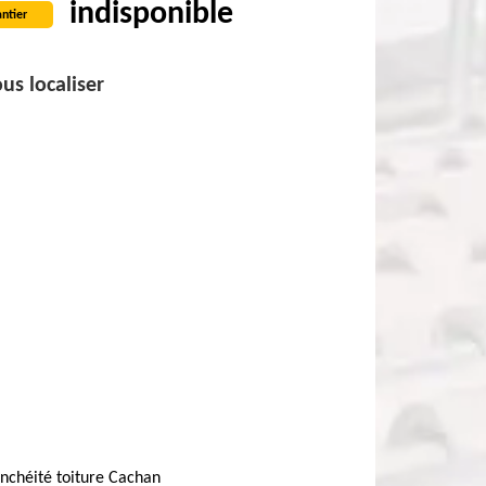
indisponible
ntier
us localiser
nchéité toiture Cachan