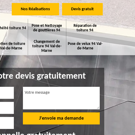
Nos Réalisations
Devis gratuit
Pose et Nettoyage
Réparation de
héité toiture 94
de gouttières 94
toiture 94
Changement de
etien de toiture
Pose de velux 94 Val-
toiture 94 Val-de-
 Val-de-Marne
de-Marne
Marne
tre devis gratuitement