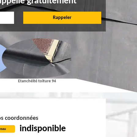
appelle gratuitement
Etanchéité toiture 94
Pose et Nettoyage de gouttières 9
s coordonnées
indisponible
reau