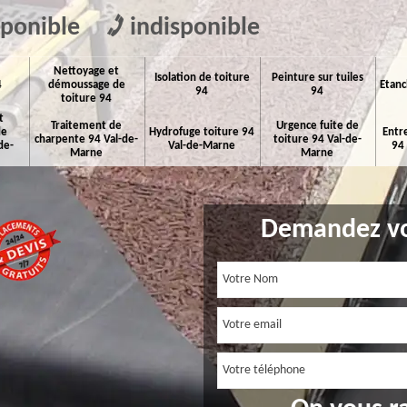
sponible
indisponible
Nettoyage et
Isolation de toiture
Peinture sur tuiles
4
démoussage de
Etanc
94
94
toiture 94
t
Traitement de
Urgence fuite de
de
Hydrofuge toiture 94
Entr
charpente 94 Val-de-
toiture 94 Val-de-
de-
Val-de-Marne
94
Marne
Marne
Demandez vo