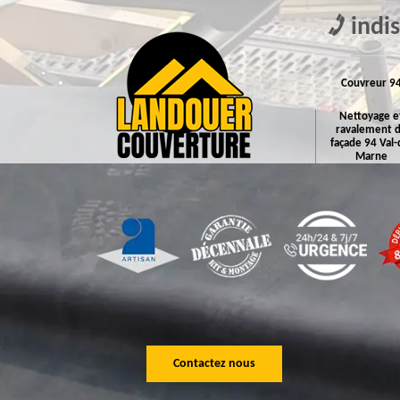
indi
Couvreur 9
Nettoyage e
ravalement 
façade 94 Val-
Marne
Contactez nous