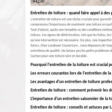
Entretien de toiture : quand faire appel à des
L'entretien de toiture est une tâche cruciale pour garanti
comprenons l'importance de maintenir une toiture en parfai
Tout d'abord, après une tempête ou des conditions météorol
toiture. Les signes de détérioration, tels que les fuites, le
qu'une intervention est nécessaire. De plus, une inspect
futurs. Chez Landouer Couverture , nous disposons de l'expe
entretiens de qualité. Ne laissez pas les petits problèmes
Cachan pour une toiture sûre et durable.
Pourquoi l'entretien de la toiture est crucial
Les erreurs courantes lors de l'entretien de l
L'entretien de la toiture est crucial pour votre maison 
est important de protéger votre investissement immobi
Les avantages d'un entretien de toiture profe
Entretenir la toiture est essentiel pour garantir la l
durabilité de votre maison, mais elle prévient également 
compromettre son efficacité. Chez Landouer Couverture ,
Entretien de toiture : comment prévenir les 
les pertes d'énergie. À Cachan, les conditions climati
Chez Landouer Couverture , nous comprenons l'importanc
négliger les inspections régulières. À Cachan, avec le climat
vulnérable. En inspectant et en entretenant régulièr
pour nos services présente de nombreux avantages. Tout 
L'importance d'un entretien saisonnier de la t
Une autre erreur est de ne pas nettoyer les gouttières, c
Chez Landouer Couverture , nous savons qu'entretenir v
mineurs avant qu'ils ne deviennent des problèmes maje
votre toiture, vous évitant ainsi des dépenses inutiles à l
que l'utilisation de produits inappropriés pour le nettoy
intempéries, surtout dans une région comme Cachan, 942
services de qualité pour garantir que votre toiture à 94230
Entretien de toiture : conseils et astuces par
matériaux de pointe pour détecter et réparer les moindres
Chez Landouer Couverture , nous comprenons l'importance
produits doux et spécifiques pour la toiture. Enfin, ten
crucial d'inspecter régulièrement votre toit pour détec
assurez non seulement la sécurité et le confort de votre 