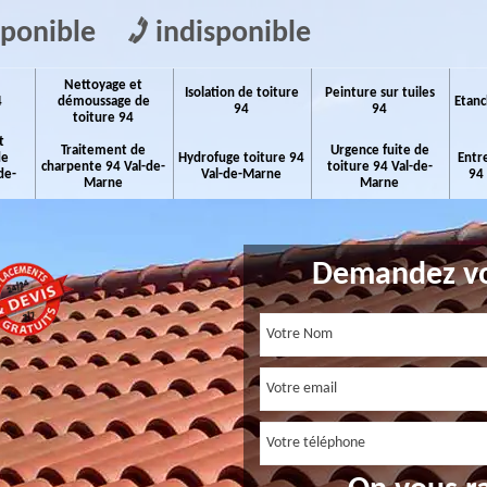
sponible
indisponible
Nettoyage et
Isolation de toiture
Peinture sur tuiles
4
démoussage de
Etanc
94
94
toiture 94
t
Traitement de
Urgence fuite de
de
Hydrofuge toiture 94
Entr
charpente 94 Val-de-
toiture 94 Val-de-
de-
Val-de-Marne
94
Marne
Marne
Demandez vo