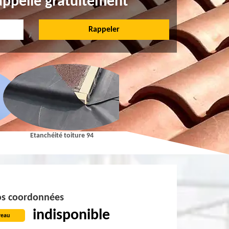
appelle gratuitement
Etanchéité toiture 94
Pose et Nettoyage de gouttières 9
s coordonnées
indisponible
reau