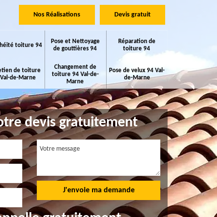
Nos Réalisations
Devis gratuit
Pose et Nettoyage
Réparation de
héité toiture 94
de gouttières 94
toiture 94
Changement de
etien de toiture
Pose de velux 94 Val-
toiture 94 Val-de-
 Val-de-Marne
de-Marne
Marne
tre devis gratuitement