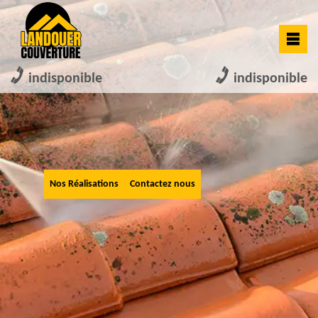
indisponible
indisponible
Nos Réalisations
Contactez nous