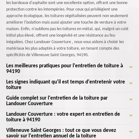
les bardeaux d'asphalte sont une excellente option, offrant une bonne
protection contre les intempéries. Pour ceux qui privilégient une
approche écologique, les toitures végétalisées peuvent non seulement
améliorer l'isolation mais aussi ajouter une touche de verdure à votre
maison. Enfin, n'oublions pas les toitures en métal, qui, malgré un coût
initial plus élevé, offrent une longévité et une résistance au feu
inégalées. Chez Landouer Couverture , nous vous aidons à choisir les
matériaux les plus adaptés à votre toiture, en tenant compte des
spécificités de Villeneuve Saint Georges, 94190.
Les meilleures pratiques pour l'entretien de toiture à
94190
Les signes indiquant qu'il est temps d'entretenir votre
Chez Landouer Couverture , nous savons que l'entretien de toiture à
toiture
94190 est crucial pour préserver l'intégrité de votre maison à Villeneuve
Saint Georges. Commencez par inspecter régulièrement votre toiture
Guide complet sur l'entretien de la toiture par
En tant que propriétaire à Villeneuve Saint Georges, 94190, il est crucial
pour détecter les signes de dommages ou d'usure, tels que les tuiles
Landouer Couverture
de reconnaître les signes indiquant qu'il est temps d'entretenir votre
cassées ou les fuites. Nettoyez les gouttières pour éviter que les feuilles
toiture. Une inspection visuelle régulière est essentielle. Si vous
Landouer Couverture : votre expert en entretien de
Bienvenue sur notre guide complet sur l'entretien de la toiture par
mortes et les débris n'obstruent le drainage, cause fréquente
remarquez des tuiles manquantes, des fissures ou des déformations, cela
toiture à 94190
Landouer Couverture . Située au cœur de Villeneuve Saint Georges,
d'infiltrations. Pensez également à enlever la mousse et les lichens qui
pourrait signaler des problèmes sous-jacents. Les infiltrations d'eau, les
Landouer Couverture s'engage à vous fournir des conseils pratiques et
peuvent fragiliser les matériaux. En cas de tempête, il est essentiel de
Villeneuve Saint Georges : tout ce que vous devez
Chez Landouer Couverture , nous comprenons l'importance d'une toiture
taches d'humidité ou les moisissures à l'intérieur de votre maison sont
des astuces professionnelles pour maintenir votre toiture en parfait état.
savoir sur l'entretien annuel de la toiture
vérifier l'absence de dommages causés par le vent ou la grêle. N'hésitez
en bon état pour protéger votre maison et assurer votre confort. En tant