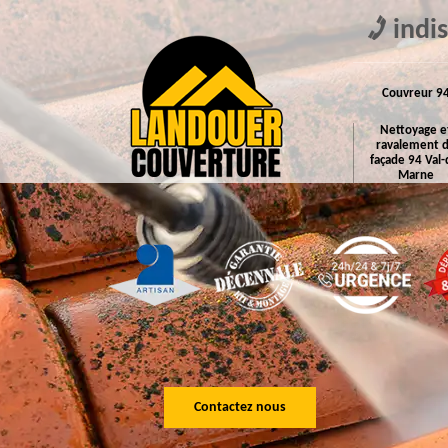
indi
Couvreur 9
Nettoyage e
ravalement 
façade 94 Val-
Marne
Contactez nous