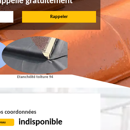
appelle gratuitement
Etanchéité toiture 94
Pose et Nettoyage de gouttières 9
s coordonnées
indisponible
reau