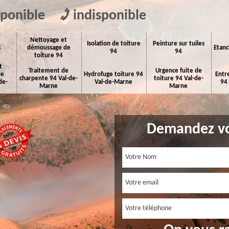
sponible
indisponible
Nettoyage et
Isolation de toiture
Peinture sur tuiles
4
démoussage de
Etanc
94
94
toiture 94
t
Traitement de
Urgence fuite de
de
Hydrofuge toiture 94
Entr
charpente 94 Val-de-
toiture 94 Val-de-
de-
Val-de-Marne
94
Marne
Marne
Demandez vo