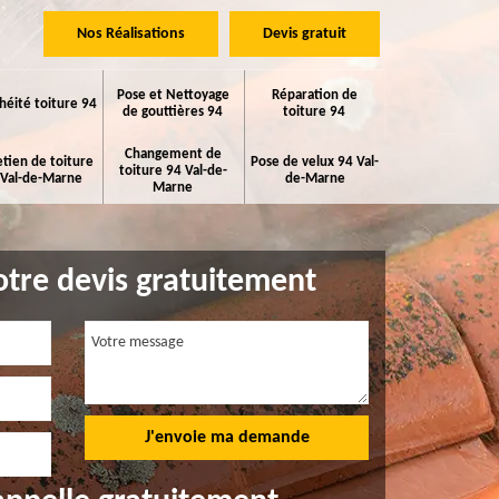
Nos Réalisations
Devis gratuit
Pose et Nettoyage
Réparation de
héité toiture 94
de gouttières 94
toiture 94
Changement de
etien de toiture
Pose de velux 94 Val-
toiture 94 Val-de-
 Val-de-Marne
de-Marne
Marne
tre devis gratuitement