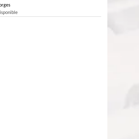
orges
isponible