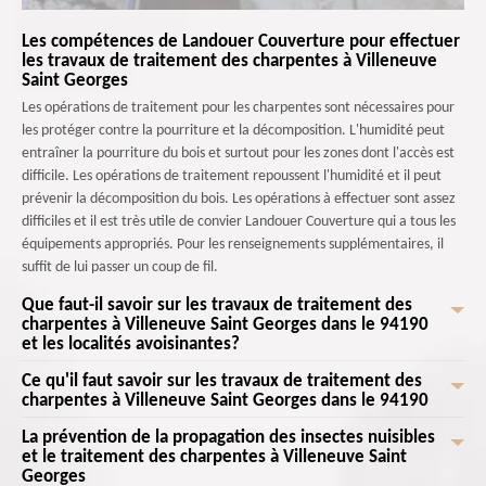
Les compétences de Landouer Couverture pour effectuer
les travaux de traitement des charpentes à Villeneuve
Saint Georges
Les opérations de traitement pour les charpentes sont nécessaires pour
les protéger contre la pourriture et la décomposition. L'humidité peut
entraîner la pourriture du bois et surtout pour les zones dont l'accès est
difficile. Les opérations de traitement repoussent l'humidité et il peut
prévenir la décomposition du bois. Les opérations à effectuer sont assez
difficiles et il est très utile de convier Landouer Couverture qui a tous les
équipements appropriés. Pour les renseignements supplémentaires, il
suffit de lui passer un coup de fil.
Que faut-il savoir sur les travaux de traitement des
charpentes à Villeneuve Saint Georges dans le 94190
et les localités avoisinantes?
Ce qu'il faut savoir sur les travaux de traitement des
Les personnes qui veulent se conformer aux normes de construction sont
charpentes à Villeneuve Saint Georges dans le 94190
obligées de réaliser un certain nombre de tâches. Des travaux de
traitement pour la charpente sont à effectuer. Ce sont les normes de
La prévention de la propagation des insectes nuisibles
Les opérations de traitement peuvent concerner les charpentes des
construction qui exigent ce genre de travail pour la garantie de la
et le traitement des charpentes à Villeneuve Saint
maisons. Les traitements renforcent la résistance au feu. Ainsi, il y a une
Georges
sécurité et de la durabilité des structures en bois. Les opérations de