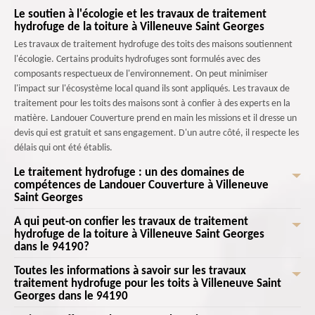
Le soutien à l'écologie et les travaux de traitement
hydrofuge de la toiture à Villeneuve Saint Georges
Les travaux de traitement hydrofuge des toits des maisons soutiennent
l'écologie. Certains produits hydrofuges sont formulés avec des
composants respectueux de l'environnement. On peut minimiser
l'impact sur l'écosystème local quand ils sont appliqués. Les travaux de
traitement pour les toits des maisons sont à confier à des experts en la
matière. Landouer Couverture prend en main les missions et il dresse un
devis qui est gratuit et sans engagement. D'un autre côté, il respecte les
délais qui ont été établis.
Le traitement hydrofuge : un des domaines de
compétences de Landouer Couverture à Villeneuve
Saint Georges
À qui peut-on confier les travaux de traitement
Les opérations qui s'effectuent au niveau des toits des maisons sont très
hydrofuge de la toiture à Villeneuve Saint Georges
nombreuses. Il est nécessaire de faire des entretiens comme les
dans le 94190?
traitements hydrofuges. Ce sont des professionnels qui se chargent des
opérations. Landouer Couverture maîtrise les techniques d'application. Il
Toutes les informations à savoir sur les travaux
Toutes les toitures doivent être en parfait état. En fait, il faut les
traitement hydrofuge pour les toits à Villeneuve Saint
s'agit d'un professionnel qui connait les techniques appropriées pour
entretenir de manière efficace. Des produits spécifiques sont alors à
Georges dans le 94190
l'application des hydrofuges de manière efficace. Il est capable de
appliquer. Ainsi, des opérations d'application des produits hydrofuges
couvrir uniformément la surface de la toiture et cela va garantir une