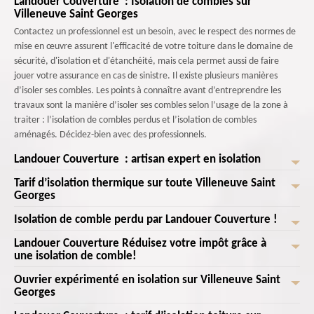
Landouer Couverture : Isolation de combles sur
Villeneuve Saint Georges
Contactez un professionnel est un besoin, avec le respect des normes de
mise en œuvre assurent l'efficacité de votre toiture dans le domaine de
sécurité, d'isolation et d'étanchéité, mais cela permet aussi de faire
jouer votre assurance en cas de sinistre. Il existe plusieurs manières
d’isoler ses combles. Les points à connaître avant d’entreprendre les
travaux sont la manière d’isoler ses combles selon l’usage de la zone à
traiter : l’isolation de combles perdus et l’isolation de combles
aménagés. Décidez-bien avec des professionnels.
Landouer Couverture : artisan expert en isolation
Tarif d’isolation thermique sur toute Villeneuve Saint
Il faut faire appel à des professionnels pour parvenir à une isolation
Georges
parfaite du toit. Il ne faut pas hésiter de contacter une entreprise
réputée de votre ville pour éviter d’être escroqué. L’intervention des
Isolation de comble perdu par Landouer Couverture !
Le prix des isolants varie selon les isolations à faire. Mais c’est toujours un
experts en isolation vous assure des travaux performants et assurés.
investissement important pour l’entretien de toiture. Isoler les combles
Landouer Couverture Réduisez votre impôt grâce à
Nous ne vous décevrons pas, nos artisans sont tous formés pour faire
Vous en avez assez des températures extrêmes dans votre maison ? Vous
permet d’économiser de l’énergie, tout en pourvoyant un confort
une isolation de comble!
face à des situations diverses et difficiles. Faites-nous confiance, notre
souhaitez réduire vos factures de chauffage et de climatisation tout en
thermique constant à la maison. Les combles sont les principales causes
entreprise est connue pour ne pas décevoir les clients quel que soit
améliorant le bien-être de votre foyer ? Chez Landouer Couverture optez
Ouvrier expérimenté en isolation sur Villeneuve Saint
de déperdition énergétique avec 30 %. En été, c’est aussi la partie du
Saviez-vous que l'isolation de vos combles peut non seulement améliorer
l’ampleur des travaux à faire.
pour une isolation de comble perdu! Nous vous offrons un confort
Georges
logement la plus exposée au soleil, et donc aux surchauffes pouvant
votre confort thermique, mais également vous permettre de bénéficier
thermique optimal, des économies d'énergie considérable, et bien
atteindre les 70 °C. Une isolation performante limitera l’infiltration du
d'une réduction d'impôt ? C'est une opportunité à ne pas manquer! Si