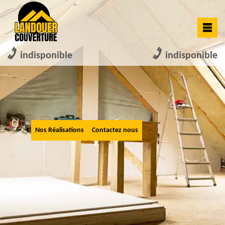
indisponible
indisponible
Nos Réalisations
Contactez nous