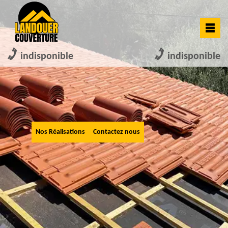
indisponible
indisponible
Nos Réalisations
Contactez nous