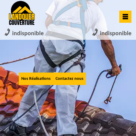
indisponible
indisponible
Nos Réalisations
Contactez nous