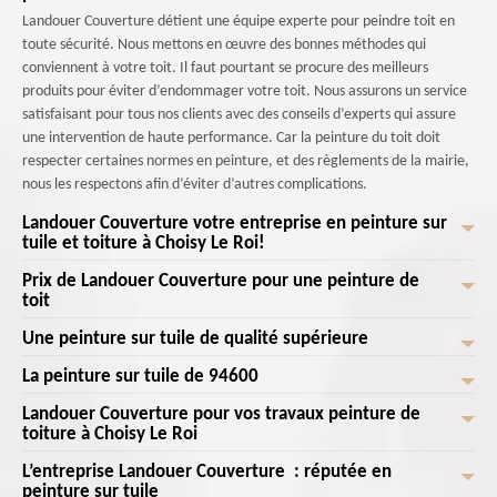
Landouer Couverture détient une équipe experte pour peindre toit en
toute sécurité. Nous mettons en œuvre des bonnes méthodes qui
conviennent à votre toit. Il faut pourtant se procure des meilleurs
produits pour éviter d’endommager votre toit. Nous assurons un service
satisfaisant pour tous nos clients avec des conseils d’experts qui assure
une intervention de haute performance. Car la peinture du toit doit
respecter certaines normes en peinture, et des règlements de la mairie,
nous les respectons afin d’éviter d’autres complications.
Landouer Couverture votre entreprise en peinture sur
tuile et toiture à Choisy Le Roi!
Prix de Landouer Couverture pour une peinture de
Ne laissez pas votre toiture être vulnérable aux intempéries et à l'usure
toit
du temps. Faites le choix de la peinture hydrofuge pour toitures et tuiles
et offrez à votre maison une protection totale et un aspect exceptionnel.
Une peinture sur tuile de qualité supérieure
Appliquer de la peinture toiture sur un support propre, et sain est
ContactezLandouer Couverture l'entreprise professionnelle en peinture
important. Nous pouvons avant la peinture toiture, changer ou réparer
La peinture sur tuile de 94600
sur tuile et toiture pour en savoir plus et profitez d'une offre spéciale
Les peintures pour tuiles peuvent généralement être utilisées de suite.
les tuiles cassées ou les joints abîmés pour empêcher les infiltrations de
pour une durée limitée! Hydrofuge à moindre coût, des gammes de
Pour la quantité, 1 litre de peinture peut colorer 5 m² de surface
Landouer Couverture pour vos travaux peinture de
toit. Notre équipe réalise la peinture de vos tuiles avec des peintures
Afin de protéger nos toits de l’usure causés par les intempéries, la
peinture disponibles alors rendez-vous sur notre site ou dans nos locaux!
environ. Si votre peinture est de qualité, elle pourra donner un air soigné
toiture à Choisy Le Roi
hydrofuge, qui offre une protection et un air neuf à la maison.
peinture est un bon choix. Néanmoins, elle demande des
nous vous offrirons les meilleures des qualités!
et esthétique à votre toiture. Les bonnes peintures résistent aux UV et à
L’utilisation d’une peinture de qualité préserve les matériaux du toit de
professionnalismes inégalés, mais aussi une propreté du toit à peindre. Il
L’entreprise Landouer Couverture : réputée en
la pollution. Nous sélectionnons pour vous les meilleures peintures avec
Les ardoises, les tuiles en terre cuite ou en béton sont normalement déjà
l’humidité et de la saleté, tout en leur offrant une fraîcheur.
faut savoir que toutes les peintures ne conviennent pas à tous types de
peinture sur tuile