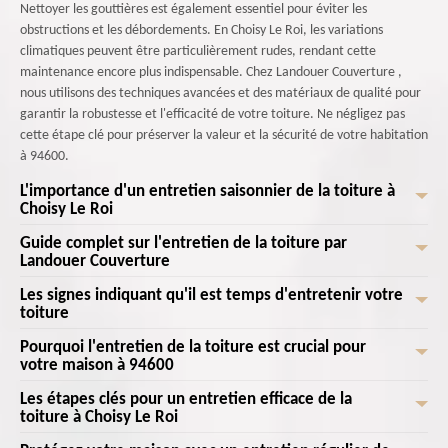
Nettoyer les gouttières est également essentiel pour éviter les
obstructions et les débordements. En Choisy Le Roi, les variations
climatiques peuvent être particulièrement rudes, rendant cette
maintenance encore plus indispensable. Chez Landouer Couverture ,
nous utilisons des techniques avancées et des matériaux de qualité pour
garantir la robustesse et l'efficacité de votre toiture. Ne négligez pas
cette étape clé pour préserver la valeur et la sécurité de votre habitation
à 94600.
L'importance d'un entretien saisonnier de la toiture à
Choisy Le Roi
Guide complet sur l'entretien de la toiture par
Chez Landouer Couverture , nous comprenons l'importance cruciale d'un
Landouer Couverture
entretien saisonnier de la toiture à Choisy Le Roi, 94600. La toiture de
votre maison est votre première ligne de défense contre les intempéries,
Les signes indiquant qu'il est temps d'entretenir votre
Bienvenue sur notre guide complet sur l'entretien de la toiture par
et à Choisy Le Roi, où les conditions météorologiques peuvent varier
toiture
Landouer Couverture . Située au cœur de Choisy Le Roi, Landouer
considérablement, cet entretien devient indispensable. Une inspection
Couverture s'engage à vous fournir des conseils pratiques et des astuces
Pourquoi l'entretien de la toiture est crucial pour
En tant que propriétaire à Choisy Le Roi, 94600, il est crucial de
régulière permet de détecter et de réparer les éventuels dommages
professionnelles pour maintenir votre toiture en parfait état. Que vous
votre maison à 94600
reconnaître les signes indiquant qu'il est temps d'entretenir votre
causés par les vents violents, les fortes pluies ou encore les chutes de
habitiez à 94600 ou dans les environs, notre expertise locale nous
toiture. Une inspection visuelle régulière est essentielle. Si vous
neige, avant qu'ils ne s'aggravent. En prenant soin de votre toiture, vous
Les étapes clés pour un entretien efficace de la
L'entretien de la toiture est crucial pour votre maison à 94600. En tant
permet de comprendre les spécificités climatiques de la région,
remarquez des tuiles manquantes, des fissures ou des déformations, cela
toiture à Choisy Le Roi
prolongez sa durée de vie et évitez des réparations coûteuses à long
que Landouer Couverture , nous comprenons combien il est important de
garantissant des solutions adaptées. Nettoyage, inspection, réparation,
pourrait signaler des problèmes sous-jacents. Les infiltrations d'eau, les
terme. Chez Landouer Couverture , nous proposons des services
protéger votre investissement immobilier à 94600. Une toiture bien