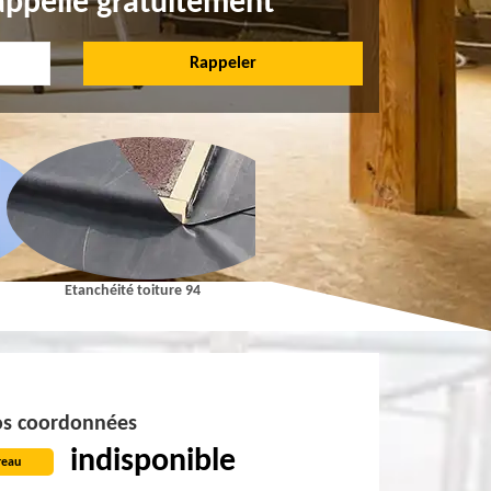
appelle gratuitement
Etanchéité toiture 94
Pose et Nettoyage de gouttières 9
s coordonnées
indisponible
reau