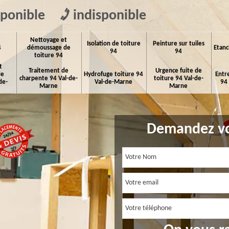
sponible
indisponible
Nettoyage et
Isolation de toiture
Peinture sur tuiles
4
démoussage de
Etanc
94
94
toiture 94
t
Traitement de
Urgence fuite de
de
Hydrofuge toiture 94
Entr
charpente 94 Val-de-
toiture 94 Val-de-
de-
Val-de-Marne
94
Marne
Marne
Demandez vo