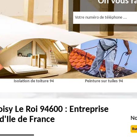
On vous r
Isolation de toiture 94
Peinture sur tuiles 94
oisy Le Roi 94600 : Entreprise
d'Ile de France
No
Bu