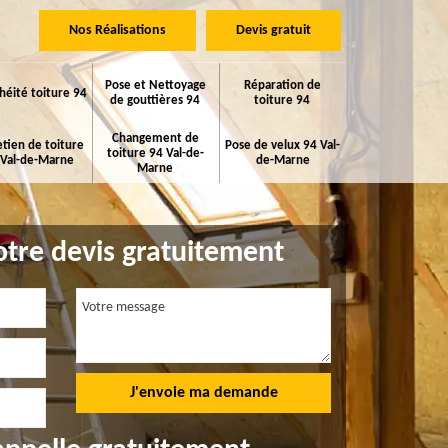
Nos Réalisations
Devis gratuit
Pose et Nettoyage
Réparation de
héité toiture 94
de gouttières 94
toiture 94
Changement de
etien de toiture
Pose de velux 94 Val-
toiture 94 Val-de-
 Val-de-Marne
de-Marne
Marne
tre devis gratuitement