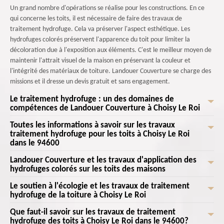
Un grand nombre d'opérations se réalise pour les constructions. En ce
qui concerne les toits, il est nécessaire de faire des travaux de
traitement hydrofuge. Cela va préserver l'aspect esthétique. Les
hydrofuges colorés préservent l'apparence du toit pour limiter la
décoloration due à l'exposition aux éléments. C'est le meilleur moyen de
maintenir l'attrait visuel de la maison en préservant la couleur et
l'intégrité des matériaux de toiture. Landouer Couverture se charge des
missions et il dresse un devis gratuit et sans engagement.
Le traitement hydrofuge : un des domaines de
compétences de Landouer Couverture à Choisy Le Roi
Toutes les informations à savoir sur les travaux
Les opérations qui s'effectuent au niveau des toits des maisons sont très
traitement hydrofuge pour les toits à Choisy Le Roi
nombreuses. Il est nécessaire de faire des entretiens comme les
dans le 94600
traitements hydrofuges. Ce sont des professionnels qui se chargent des
opérations. Landouer Couverture maîtrise les techniques d'application. Il
Landouer Couverture et les travaux d'application des
Les opérations de traitement des toits avec des produits hydrofuges sont
hydrofuges colorés sur les toits des maisons
s'agit d'un professionnel qui connait les techniques appropriées pour
indispensables pour la protection contre les rayons ultraviolets venant du
l'application des hydrofuges de manière efficace. Il est capable de
soleil. Il y a des produits qui intègrent des composants qui protègent les
Le soutien à l'écologie et les travaux de traitement
À Choisy Le Roi dans le 94600, il est possible de prévenir les fuites sur les
couvrir uniformément la surface de la toiture et cela va garantir une
matériaux de la toiture. Ainsi, on peut prévenir la dégradation accélérée
hydrofuge de la toiture à Choisy Le Roi
toits des maisons. En fait, il est possible de former une couche
protection maximale contre l'eau et les agressions venant de l'extérieur.
des matériaux exposés au soleil à l'image des bardeaux et des
protectrice étanche avec des hydrofuges colorés. Cela va réduire
Que faut-il savoir sur les travaux de traitement
Les travaux de traitement hydrofuge des toits des maisons soutiennent
revêtements. Landouer Couverture va prendre en main les opérations et
considérablement les risques de fuites à travers la toiture. Ainsi, on peut
hydrofuge des toits à Choisy Le Roi dans le 94600?