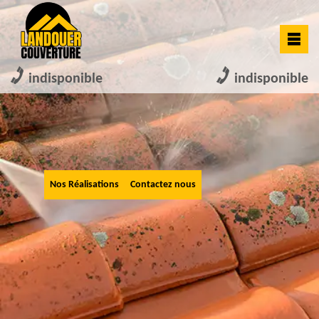
indisponible
indisponible
Nos Réalisations
Contactez nous