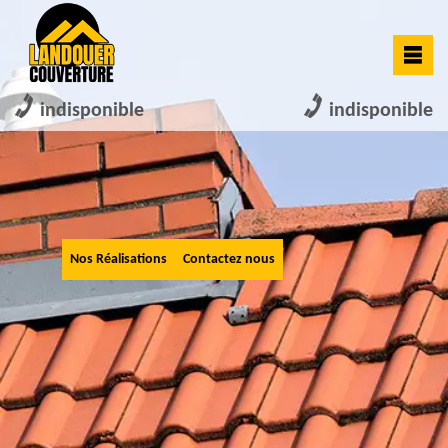
indisponible
indisponible
Nos Réalisations
Contactez nous