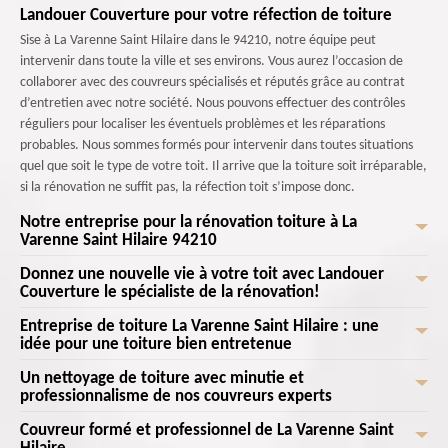
Landouer Couverture pour votre réfection de toiture
Sise à La Varenne Saint Hilaire dans le 94210, notre équipe peut
intervenir dans toute la ville et ses environs. Vous aurez l’occasion de
collaborer avec des couvreurs spécialisés et réputés grâce au contrat
d’entretien avec notre société. Nous pouvons effectuer des contrôles
réguliers pour localiser les éventuels problèmes et les réparations
probables. Nous sommes formés pour intervenir dans toutes situations
quel que soit le type de votre toit. Il arrive que la toiture soit irréparable,
si la rénovation ne suffit pas, la réfection toit s’impose donc.
Notre entreprise pour la rénovation toiture à La
Varenne Saint Hilaire 94210
Donnez une nouvelle vie à votre toit avec Landouer
Quand on décide de faire rénover notre maison, le toit est souvent le
Couverture le spécialiste de la rénovation!
premier à traiter. Et qui dit traitement dit changement et rénovation de
toiture. Il arrive que les couvreurs n’aient qu’à remplacer les parties
Entreprise de toiture La Varenne Saint Hilaire : une
Votre toiture est-elle vieillissante, endommagée ou simplement en
endommagées du toit. Procéder à une remise à neuf du toit doit suivre
idée pour une toiture bien entretenue
besoin d'une rénovation complète ? Ne cherchez pas plus loin! Landouer
des normes locales. Vous pouvez faire appel à notre entreprise pour
Couverture l'entreprise professionnelle en rénovation de toiture est là
Un nettoyage de toiture avec minutie et
Avoir une bonne toiture est signe d’un bon entretien. Vous pouvez alors
prendre soin de cet abri de votre maison. Nos couvreurs ont été formés
pour redonner à votre maison un look frais, moderne et résistant. Nous
professionnalisme de nos couvreurs experts
régulièrement opter pour des diagnostics et des travaux de toiture pour
pour mener à bien tous les travaux toiture.
mettons notre expertise et notre savoir-faire au service de votre projet
garder l’étanchéité de votre toit. Par exemple, un nettoyage de toiture
Couvreur formé et professionnel de La Varenne Saint
Il est aussi important de garder le design et la solidité, mais surtout la
de rénovation, en utilisant les meilleurs matériaux et techniques du
permet d’enlever les mousses, les lichens qui s’entassent sur le toit, et la