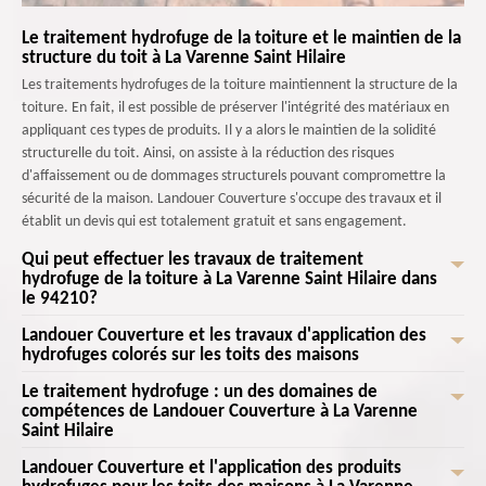
Le traitement hydrofuge de la toiture et le maintien de la
structure du toit à La Varenne Saint Hilaire
Les traitements hydrofuges de la toiture maintiennent la structure de la
toiture. En fait, il est possible de préserver l'intégrité des matériaux en
appliquant ces types de produits. Il y a alors le maintien de la solidité
structurelle du toit. Ainsi, on assiste à la réduction des risques
d'affaissement ou de dommages structurels pouvant compromettre la
sécurité de la maison. Landouer Couverture s'occupe des travaux et il
établit un devis qui est totalement gratuit et sans engagement.
Qui peut effectuer les travaux de traitement
hydrofuge de la toiture à La Varenne Saint Hilaire dans
le 94210?
Landouer Couverture et les travaux d'application des
Les travaux de traitement hydrofuge de la toiture sont indispensables
hydrofuges colorés sur les toits des maisons
pour préserver l'intégrité de la toiture. En fait, ce sont les professionnels
qui effectuent les opérations. Landouer Couverture est formé pour
Le traitement hydrofuge : un des domaines de
À La Varenne Saint Hilaire dans le 94210, il est possible de prévenir les
travailler en toute sécurité en hauteur. Il suit des formations de sécurité
compétences de Landouer Couverture à La Varenne
fuites sur les toits des maisons. En fait, il est possible de former une
Saint Hilaire
stricte pour éviter les accidents pendant l'application des hydrofuges.
couche protectrice étanche avec des hydrofuges colorés. Cela va réduire
Ainsi, il peut assurer sa protection et les occupants des maisons. Les
considérablement les risques de fuites à travers la toiture. Ainsi, on peut
Landouer Couverture et l'application des produits
Les opérations qui s'effectuent au niveau des toits des maisons sont très
travaux sont assez difficiles, mais il peut assurer un travail de très bonne