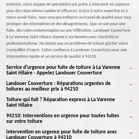
environs, notre équipe de spécialistes est prête à intervenir en urgence
pour des réparations rapides et efficaces. Grâce à notre expertise et à
notre savoir-faire, nous vous garantissons un travail de qualité pour vous
protéger des intempéries et des désagréments. Que ce soit pour une
fuite, des tuiles endommagées ou une infiltration, Landouer Couverture
à La Varenne Saint Hilaire répond à vos besoins avec réactivité et
professionnalisme. Ne laissez pas un problème de toiture gâcher votre
tranquillité d'esprit. Faites confiance à Landouer Couverture pour une
intervention rapide et un service de qualité à 94210.
Service d'urgence pour fuite de toiture à La Varenne
Saint Hilaire - Appelez Landouer Couverture
Landouer Couverture : Réparations urgentes de
Vous êtes à La Varenne Saint Hilaire et avez besoin d'un service
toitures au meilleur prix à 94210
d'urgence pour une fuite de toiture? Appelez Landouer Couverture sans
tarder! Nous comprenons l'urgence et l'angoisse que peut provoquer
Toiture qui fuit ? Réparation express à La Varenne
Landouer Couverture est votre partenaire de confiance pour toutes vos
une fuite de toiture, surtout en pleine nuit ou en plein week-end. Chez
Saint Hilaire
réparations urgentes de toitures à 94210. Située au cœur de La Varenne
Landouer Couverture , nous sommes disponibles 24h/24 et 7j/7 pour
Saint Hilaire, notre entreprise met à votre disposition une équipe de
94210: Interventions en urgence pour toutes fuites
Votre toiture à La Varenne Saint Hilaire présente des fuites ? Pas de
intervenir rapidement à La Varenne Saint Hilaire, 94210. Nos experts en
professionnels expérimentés, prêts à intervenir à tout moment pour
sur votre toiture
panique, Landouer Couverture est là pour vous offrir une réparation
toiture, dotés d'un savoir-faire inégalé, se déplacent chez vous avec tout
sécuriser votre habitat. Que ce soit pour une fuite, des tuiles cassées ou
express ! Avec une expertise inégalée et une réactivité à toute épreuve,
le nécessaire pour colmater et réparer toute fuite, qu'elle soit minime ou
Intervention en urgence pour fuite de toiture avec
Chez Landouer Couverture , nous comprenons combien il est crucial de
des dégâts causés par une tempête, Landouer Couverture garantit des
notre équipe de professionnels intervient rapidement pour sécuriser
Landouer Couverture à 94210
significative. Nous utilisons des techniques et des matériaux de pointe