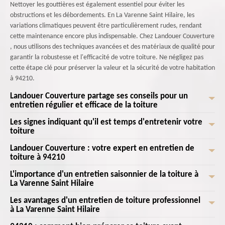
Nettoyer les gouttières est également essentiel pour éviter les
obstructions et les débordements. En La Varenne Saint Hilaire, les
variations climatiques peuvent être particulièrement rudes, rendant
cette maintenance encore plus indispensable. Chez Landouer Couverture
, nous utilisons des techniques avancées et des matériaux de qualité pour
garantir la robustesse et l'efficacité de votre toiture. Ne négligez pas
cette étape clé pour préserver la valeur et la sécurité de votre habitation
à 94210.
Landouer Couverture partage ses conseils pour un
entretien régulier et efficace de la toiture
Les signes indiquant qu'il est temps d'entretenir votre
Landouer Couverture est ravie de partager avec vous ses conseils pour
toiture
un entretien régulier et efficace de la toiture. Située au cœur de La
Varenne Saint Hilaire, Landouer Couverture comprend l'importance de
Landouer Couverture : votre expert en entretien de
En tant que propriétaire à La Varenne Saint Hilaire, 94210, il est crucial
maintenir un toit en bon état pour la sécurité et le confort de votre
toiture à 94210
de reconnaître les signes indiquant qu'il est temps d'entretenir votre
foyer. Nos experts vous recommandent de vérifier votre toiture au moins
toiture. Une inspection visuelle régulière est essentielle. Si vous
L'importance d'un entretien saisonnier de la toiture à
Chez Landouer Couverture , nous comprenons l'importance d'une toiture
deux fois par an, de préférence au printemps et à l'automne. Nettoyez
remarquez des tuiles manquantes, des fissures ou des déformations, cela
La Varenne Saint Hilaire
en bon état pour protéger votre maison et assurer votre confort. En tant
régulièrement les gouttières pour éviter les accumulations de débris et
pourrait signaler des problèmes sous-jacents. Les infiltrations d'eau, les
que votre expert en entretien de toiture à 94210, nous nous engageons
les infiltrations d'eau. Pensez également à enlever les mousses et lichens
Les avantages d'un entretien de toiture professionnel
Chez Landouer Couverture , nous comprenons l'importance cruciale d'un
taches d'humidité ou les moisissures à l'intérieur de votre maison sont
à offrir des services de qualité supérieure adaptés à vos besoins
à La Varenne Saint Hilaire
qui peuvent endommager les matériaux de couverture. Enfin, n'hésitez
entretien saisonnier de la toiture à La Varenne Saint Hilaire, 94210. La
des indicateurs évidents que votre toiture nécessite une attention
spécifiques. Qu'il s'agisse de nettoyage, de réparation ou de traitement
pas à faire appel à Landouer Couverture pour une inspection
toiture de votre maison est votre première ligne de défense contre les