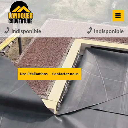
indisponible
indisponible
Nos Réalisations
Contactez nous