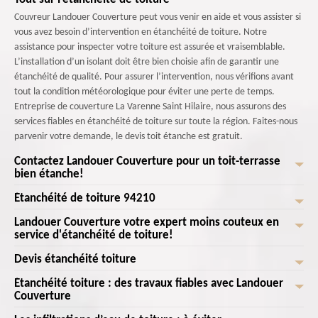
Couvreur Landouer Couverture peut vous venir en aide et vous assister si
vous avez besoin d’intervention en étanchéité de toiture. Notre
assistance pour inspecter votre toiture est assurée et vraisemblable.
L’installation d’un isolant doit être bien choisie afin de garantir une
étanchéité de qualité. Pour assurer l’intervention, nous vérifions avant
tout la condition météorologique pour éviter une perte de temps.
Entreprise de couverture La Varenne Saint Hilaire, nous assurons des
services fiables en étanchéité de toiture sur toute la région. Faites-nous
parvenir votre demande, le devis toit étanche est gratuit.
Contactez Landouer Couverture pour un toit-terrasse
bien étanche!
Étanchéité de toiture 94210
Chez Landouer Couverture à La Varenne Saint Hilaire, nous comprenons
l'importance d'un toit-terrasse étanche pour profiter pleinement de cet
Landouer Couverture votre expert moins couteux en
L'étanchéité du toit est une intervention qui ne doit pas être oubliée à
espace unique. Nous nous engageons à fournir les solutions les plus
service d'étanchéité de toiture!
cause du risque d'endommager la structure du toit. L'imperméabilisation
fiables et durables pour protéger votre toit-terrasse des infiltrations
est essentielle pour la maison. Il est alors nécessaire de choisir la bonne
Devis étanchéité toiture
d'eau. Avec notre équipe d'experts qualifiés et expérimentés, vous
Landouer Couverture expert en étanchéité de toit possède une vaste
méthode en fonction du type de toiture qu'il s'agisse de bitume, de
pouvez avoir l'esprit tranquille, sachant que votre toit-terrasse est entre
expérience dans ce domaine. Si vous souhaitez améliorer l'étanchéité de
Étanchéité toiture : des travaux fiables avec Landouer
résine, de PVC ou de zinc. L'étanchéité du toit garantit de ce fait une
Le revêtement en bardeaux, tuiles ou ardoise, ne suffit pas à préserver
de bonnes mains. Notre équipe travaillera en étroite collaboration avec
votre toit, optez pour nos services! Nous avons réalisé de nombreux
Couverture
durée de vie maximum pour l'ensemble du système de toiture. Pour
une toiture de l'humidité et durant les différentes intempéries. Nous
vous pour comprendre vos attentes et vous proposer des solutions sur
projets avec succès, offrant une étanchéité de toit efficace à des prix
connaître le prix, envoyez votre demande de devis toiture étanche à
disposons ainsi un écran d'étanchéité afin de protéger la charpente et