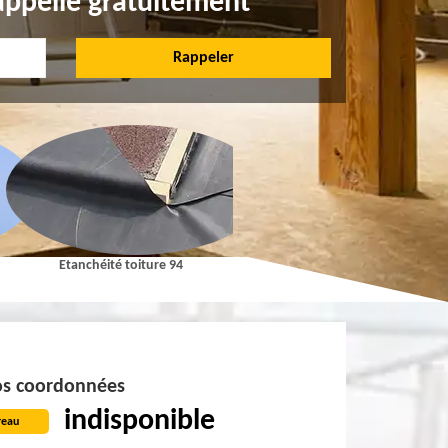
appelle gratuitement
Etanchéité toiture 94
Pose et Nettoyage de gouttières 9
s coordonnées
indisponible
reau