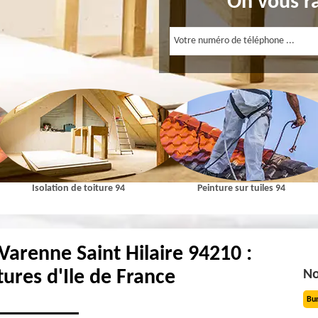
On vous r
Isolation de toiture 94
Peinture sur tuiles 94
 Varenne Saint Hilaire 94210 :
tures d'Ile de France
No
Bu