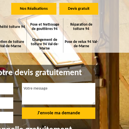
Nos Réalisations
Devis gratuit
Pose et Nettoyage
Réparation de
héité toiture 94
de gouttières 94
toiture 94
Changement de
etien de toiture
Pose de velux 94 Val-
toiture 94 Val-de-
 Val-de-Marne
de-Marne
Marne
tre devis gratuitement