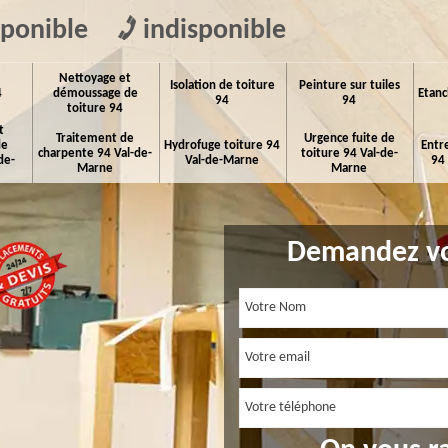
sponible
indisponible
Nettoyage et
Isolation de toiture
Peinture sur tuiles
4
démoussage de
Etanc
94
94
toiture 94
t
Traitement de
Urgence fuite de
de
Hydrofuge toiture 94
Entr
charpente 94 Val-de-
toiture 94 Val-de-
de-
Val-de-Marne
94
Marne
Marne
Demandez vo