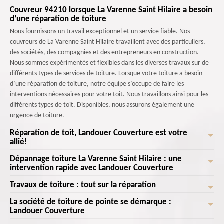
Couvreur 94210 lorsque La Varenne Saint Hilaire a besoin
d’une réparation de toiture
Nous fournissons un travail exceptionnel et un service fiable. Nos
couvreurs de La Varenne Saint Hilaire travaillent avec des particuliers,
des sociétés, des compagnies et des entrepreneurs en construction.
Nous sommes expérimentés et flexibles dans les diverses travaux sur de
différents types de services de toiture. Lorsque votre toiture a besoin
d’une réparation de toiture, notre équipe s’occupe de faire les
interventions nécessaires pour votre toit. Nous travaillons ainsi pour les
différents types de toit. Disponibles, nous assurons également une
urgence de toiture.
Réparation de toit, Landouer Couverture est votre
allié!
Dépannage toiture La Varenne Saint Hilaire : une
Votre toiture présente des signes de détérioration ou de fuites ? Pas de
intervention rapide avec Landouer Couverture
panique, Landouer Couverture est là pour vous offrir une réparation
efficace et réalisée dans les meilleurs délais! Avec notre expérience et
Travaux de toiture : tout sur la réparation
Vous avez besoin d’une nouvelle esthétique de toiture ? Il est possible de
notre savoir-faire, nous sommes les spécialistes de confiance à La
refaire toute la toiture et le faire selon votre idée. L’intervention des
La société de toiture de pointe se démarque :
Varenne Saint Hilaire pour tous vos besoins de réparation de toiture.
Ayant acquis une solide expérience dans le domaine de la toiture, notre
couvreurs 94210 est nécessaire pour avoir des résultats efficaces. Vous
Landouer Couverture
Pour profiter de nos services, il suffit de nous contacter ou de remplir le
équipe de couvreurs 94210 se spécialise dans la réparation de toiture –
pouvez de ce fait choisir de remplacer le matériau et en faisant une